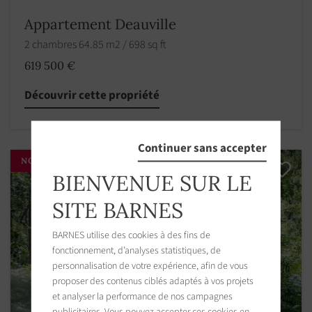
Appartement Deauville
2 chambres 64.85 m2 / 698 sq ft
619 500 €
Découvrir cette propriété
Continuer sans accepter
NOUVEAUTÉ
BIENVENUE SUR LE
SITE BARNES
BARNES utilise des cookies à des fins de
fonctionnement, d’analyses statistiques, de
personnalisation de votre expérience, afin de vous
proposer des contenus ciblés adaptés à vos projets
et analyser la performance de nos campagnes
publicitaires. Vous pouvez accepter ces cookies en