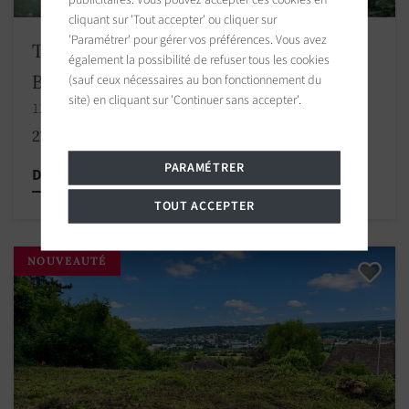
cliquant sur 'Tout accepter' ou cliquer sur
'Paramétrer' pour gérer vos préférences. Vous avez
Terrain constructible Villons-les-
également la possibilité de refuser tous les cookies
Buissons
(sauf ceux nécessaires au bon fonctionnement du
site) en cliquant sur 'Continuer sans accepter'.
1209.00 m2 / 13014 sq ft
270 000 €
PARAMÉTRER
Découvrir cette propriété
TOUT ACCEPTER
NOUVEAUTÉ