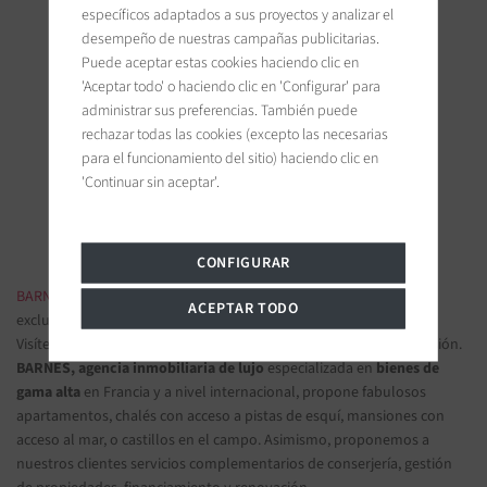
específicos adaptados a sus proyectos y analizar el
desempeño de nuestras campañas publicitarias.
Puede aceptar estas cookies haciendo clic en
'Aceptar todo' o haciendo clic en 'Configurar' para
BARNES Deauville
administrar sus preferencias. También puede
5, Rue Hoche
rechazar todas las cookies (excepto las necesarias
14800 Deauville, France
para el funcionamiento del sitio) haciendo clic en
'Continuar sin aceptar'.
Únanse a nosotros en las redes sociales
CONFIGURAR
BARNES INMOBILIARIA DE LUJO
- Las más bellas propiedades
ACEPTAR TODO
exclusivas y apartamentos de lujo
Visítenos en nuestras oficinas y confíenos sus proyectos de inversión.
BARNES, agencia inmobiliaria de lujo
especializada en
bienes de
gama alta
en Francia y a nivel internacional, propone fabulosos
apartamentos, chalés con acceso a pistas de esquí, mansiones con
acceso al mar, o castillos en el campo. Asimismo, proponemos a
nuestros clientes servicios complementarios de conserjería, gestión