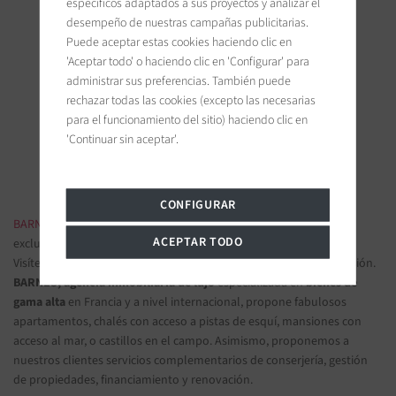
específicos adaptados a sus proyectos y analizar el
desempeño de nuestras campañas publicitarias.
Puede aceptar estas cookies haciendo clic en
'Aceptar todo' o haciendo clic en 'Configurar' para
BARNES Deauville
administrar sus preferencias. También puede
5, Rue Hoche
rechazar todas las cookies (excepto las necesarias
14800 Deauville, France
para el funcionamiento del sitio) haciendo clic en
'Continuar sin aceptar'.
Únanse a nosotros en las redes sociales
CONFIGURAR
BARNES INMOBILIARIA DE LUJO
- Las más bellas propiedades
ACEPTAR TODO
exclusivas y apartamentos de lujo
Visítenos en nuestras oficinas y confíenos sus proyectos de inversión.
BARNES, agencia inmobiliaria de lujo
especializada en
bienes de
gama alta
en Francia y a nivel internacional, propone fabulosos
apartamentos, chalés con acceso a pistas de esquí, mansiones con
acceso al mar, o castillos en el campo. Asimismo, proponemos a
nuestros clientes servicios complementarios de conserjería, gestión
de propiedades, financiamiento y renovación.