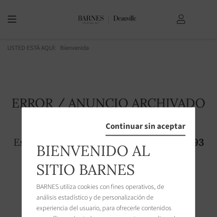
USTED ESTÁ AQUÍ:
Bienvenida
ERROR / ANUNCIO ARCHIVADO
Continuar sin aceptar
Esta página no existe! El anuncio
2594393
BIENVENIDO AL
ya no es accesible en el sitio
SITIO BARNES
BARNES utiliza cookies con fines operativos, de
análisis estadístico y de personalización de
experiencia del usuario, para ofrecerle contenidos