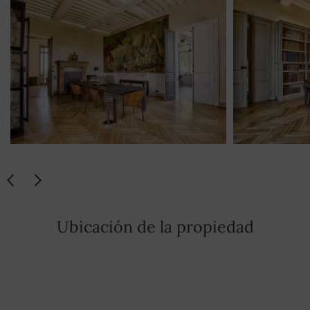
Portal eléctrico
SÍ
Casa de guardas
SÍ
Lavadora
SÍ
Sauna
SÍ
Lavavajilla
SÍ
Placa de cocción
SÍ
Horno
SÍ
Ubicación de la propiedad
Plancha
SÍ
Secador de pelo
SÍ