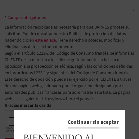
* Campos obligatorios
La información recopilada es necesaria para que BARNES procese su
solicitud. Puede consultar nuestra Política de protección de datos
haciendo clic en
este enlace
. Tiene derecho a acceder, modificar y
eliminar sus datos en todo momento.
Según el artículo L223-2 del Código de Consumo francés, se informa al
CLIENTE de su derecho a inscribirse gratuitamente en la lista de
oposición a la prospección telefónica, según las condiciones definidas
en los artículos L223-1 y siguientes del Código de Consumo francés.
Este derecho de oposición puede ser ejercido por el CLIENTE a través
de una página web gestionado por el organismo designado por las
autoridades públicas francesas para administrar esta lista. La página
web es la siguiente : https://www.bloctel.gouv.fr.
Gracias marcar la casilla
Continuar sin aceptar
BIENVENIDO AL