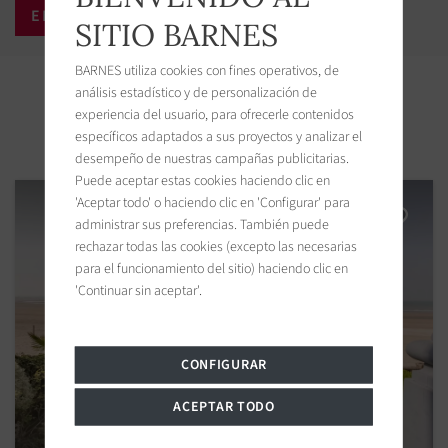
SITIO BARNES
BARNES utiliza cookies con fines operativos, de
Propiedades cercanas
análisis estadístico y de personalización de
experiencia del usuario, para ofrecerle contenidos
específicos adaptados a sus proyectos y analizar el
desempeño de nuestras campañas publicitarias.
Puede aceptar estas cookies haciendo clic en
'Aceptar todo' o haciendo clic en 'Configurar' para
administrar sus preferencias. También puede
rechazar todas las cookies (excepto las necesarias
para el funcionamiento del sitio) haciendo clic en
'Continuar sin aceptar'.
CONFIGURAR
ACEPTAR TODO