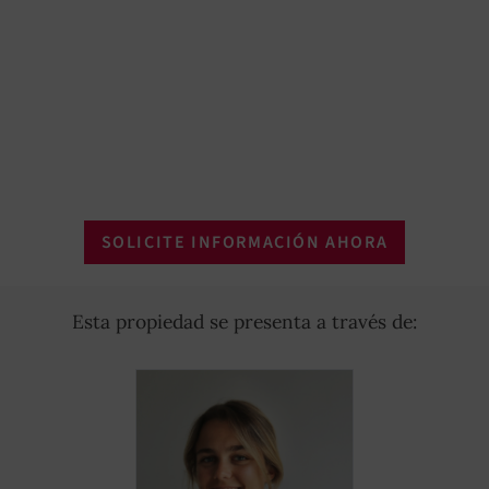
TV vía satélite
SÍ
Iluminación exterior
SÍ
Ropa del hogar
SÍ
Vajilla
SÍ
SOLICITE INFORMACIÓN AHORA
Secadora
SÍ
Refrigerador
SÍ
Esta propiedad se presenta a través de:
Cafetera
SÍ
Horno microondas
SÍ
Suavizador de agua
SÍ