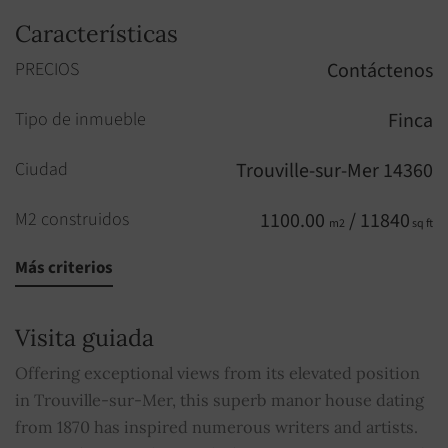
Características
PRECIOS
Contáctenos
Tipo de inmueble
Finca
Ciudad
Trouville-sur-Mer 14360
M2 construidos
1100.00
/ 11840
m2
sq ft
Más criterios
Habitaciones
12
Habitaciones
8
Visita guiada
Cuartos de baño
5
Offering exceptional views from its elevated position
in Trouville-sur-Mer, this superb manor house dating
Aseo
2
from 1870 has inspired numerous writers and artists.