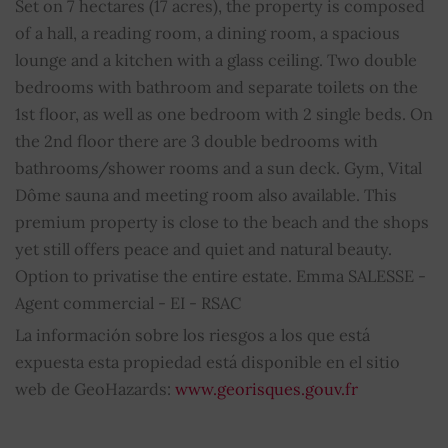
Set on 7 hectares (17 acres), the property is composed
Altura del inmueble
3
of a hall, a reading room, a dining room, a spacious
lounge and a kitchen with a glass ceiling. Two double
Ascensor
SÍ
bedrooms with bathroom and separate toilets on the
1st floor, as well as one bedroom with 2 single beds. On
Piscina
SÍ
the 2nd floor there are 3 double bedrooms with
bathrooms/shower rooms and a sun deck. Gym, Vital
Hogar
SÍ
Dôme sauna and meeting room also available. This
Alarma
SÍ
premium property is close to the beach and the shops
yet still offers peace and quiet and natural beauty.
Cable TV
SÍ
Option to privatise the entire estate. Emma SALESSE -
Agent commercial - EI - RSAC
Intercomunicador
SÍ
La información sobre los riesgos a los que está
expuesta esta propiedad está disponible en el sitio
Conserje
SÍ
web de GeoHazards:
www.georisques.gouv.fr
Internet
SÍ