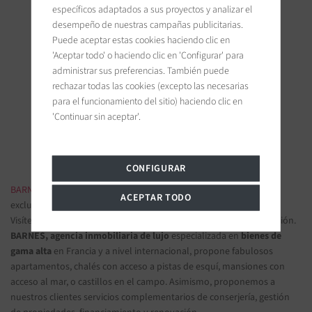
específicos adaptados a sus proyectos y analizar el
desempeño de nuestras campañas publicitarias.
Puede aceptar estas cookies haciendo clic en
'Aceptar todo' o haciendo clic en 'Configurar' para
BARNES Deauville
administrar sus preferencias. También puede
5, Rue Hoche
rechazar todas las cookies (excepto las necesarias
14800 Deauville, France
para el funcionamiento del sitio) haciendo clic en
'Continuar sin aceptar'.
Únanse a nosotros en las redes sociales
CONFIGURAR
BARNES INMOBILIARIA DE LUJO
- Las más bellas propiedades
ACEPTAR TODO
exclusivas y apartamentos de lujo
Visítenos en nuestras oficinas y confíenos sus proyectos de inversión.
BARNES, agencia inmobiliaria de lujo
especializada en
bienes de
gama alta
en Francia y a nivel internacional, propone fabulosos
apartamentos, chalés con acceso a pistas de esquí, mansiones con
acceso al mar, o castillos en el campo. Asimismo, proponemos a
nuestros clientes servicios complementarios de conserjería, gestión