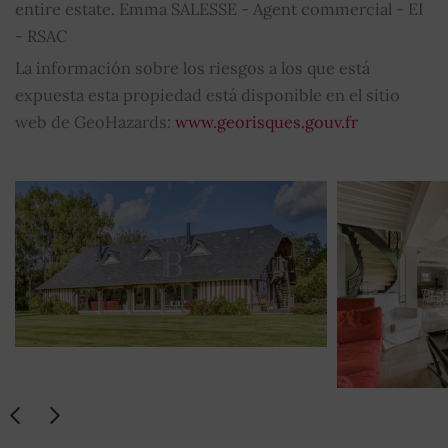
entire estate. Emma SALESSE - Agent commercial - EI
- RSAC
TV vía satélite
SÍ
La información sobre los riesgos a los que está
Ropa del hogar
SÍ
expuesta esta propiedad está disponible en el sitio
web de GeoHazards:
www.georisques.gouv.fr
Refrigerador
SÍ
Horno
SÍ
Cafetera
SÍ
Horno microondas
SÍ
Petanca
SÍ
Patio de recreo
SÍ
Semana renta
8 255 €