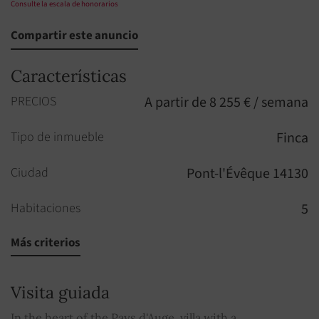
Consulte la escala de honorarios
Compartir este anuncio
Características
PRECIOS
A partir de 8 255 € / semana
Tipo de inmueble
Finca
Ciudad
Pont-l'Évêque 14130
Habitaciones
5
Más criterios
Cuartos de baño
2
Aseo
1
Visita guiada
Altura del inmueble
2
In the heart of the Pays d'Auge, villa with a