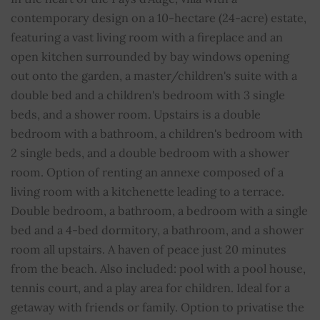
contemporary design on a 10-hectare (24-acre) estate,
Piscina
SÍ
featuring a vast living room with a fireplace and an
open kitchen surrounded by bay windows opening
Hogar
SÍ
out onto the garden, a master/children's suite with a
double bed and a children's bedroom with 3 single
Cable TV
SÍ
beds, and a shower room. Upstairs is a double
bedroom with a bathroom, a children's bedroom with
Internet
SÍ
2 single beds, and a double bedroom with a shower
room. Option of renting an annexe composed of a
Tenis
SÍ
living room with a kitchenette leading to a terrace.
Lavadora
SÍ
Double bedroom, a bathroom, a bedroom with a single
bed and a 4-bed dormitory, a bathroom, and a shower
Placa de cocción
SÍ
room all upstairs. A haven of peace just 20 minutes
from the beach. Also included: pool with a pool house,
Plancha
SÍ
tennis court, and a play area for children. Ideal for a
getaway with friends or family. Option to privatise the
Secador de pelo
SÍ