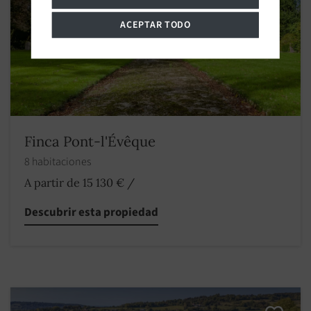
ACEPTAR TODO
Finca Pont-l'Évêque
8 habitaciones
A partir de 15 130 €
/
Descubrir esta propiedad