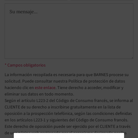
* Campos obligatorios
La información recopilada es necesaria para que BARNES procese su
solicitud. Puede consultar nuestra Política de protección de datos
haciendo clic en
este enlace
. Tiene derecho a acceder, modificar y
eliminar sus datos en todo momento.
Según el artículo L223-2 del Código de Consumo francés, se informa al
CLIENTE de su derecho a inscribirse gratuitamente en la lista de
oposición a la prospección telefónica, según las condiciones definidas
en los artículos L223-1 y siguientes del Código de Consumo francés.
Este derecho de oposición puede ser ejercido por el CLIENTE a través
de una página web gestionado por el organismo designado por las