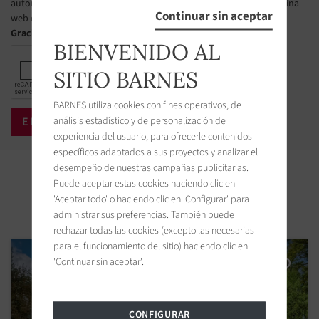
autoridades públicas francesas para administrar esta lista. La página
Continuar sin aceptar
web es la siguiente : https://www.bloctel.gouv.fr.
Gracias marcar la casilla
BIENVENIDO AL
SITIO BARNES
BARNES utiliza cookies con fines operativos, de
análisis estadístico y de personalización de
experiencia del usuario, para ofrecerle contenidos
específicos adaptados a sus proyectos y analizar el
desempeño de nuestras campañas publicitarias.
Propiedades cercanas
Puede aceptar estas cookies haciendo clic en
'Aceptar todo' o haciendo clic en 'Configurar' para
administrar sus preferencias. También puede
rechazar todas las cookies (excepto las necesarias
para el funcionamiento del sitio) haciendo clic en
'Continuar sin aceptar'.
CONFIGURAR