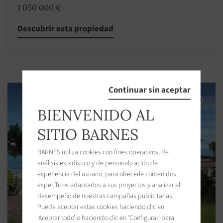
1 050 000 €
Descubrir esta propiedad
Continuar sin aceptar
BIENVENIDO AL
SITIO BARNES
BARNES utiliza cookies con fines operativos, de
análisis estadístico y de personalización de
experiencia del usuario, para ofrecerle contenidos
específicos adaptados a sus proyectos y analizar el
desempeño de nuestras campañas publicitarias.
Puede aceptar estas cookies haciendo clic en
'Aceptar todo' o haciendo clic en 'Configurar' para