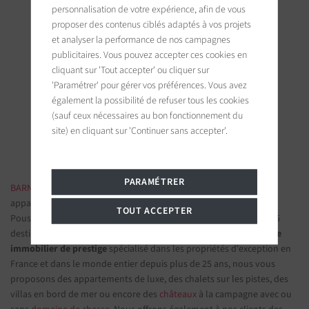
personnalisation de votre expérience, afin de vous
proposer des contenus ciblés adaptés à vos projets
et analyser la performance de nos campagnes
publicitaires. Vous pouvez accepter ces cookies en
BARNES Deauville
cliquant sur 'Tout accepter' ou cliquer sur
5, Rue Hoche
'Paramétrer' pour gérer vos préférences. Vous avez
14800 Deauville, France
également la possibilité de refuser tous les cookies
(sauf ceux nécessaires au bon fonctionnement du
Suivez-nous sur les réseaux sociaux
site) en cliquant sur 'Continuer sans accepter'.
PARAMÉTRER
BARNES IMMOBILIER DE LUXE
- Les plus belles demeures et
appartements de prestige
TOUT ACCEPTER
Poussez la porte d'une de nos
agences immobilières
parmi nos 75
destinations et confiez-nous vos projets d’investissement.
Groupe
immobilier de prestige
spécialisé dans les propriétés d'exception en
France et dans le monde entier depuis plus de 25 ans, nous vous
proposons des appartements de luxe, des chalets sur les pistes, des
villas en bord de mer ou encore des
châteaux
à la campagne avec ou