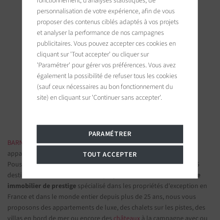
fonctionnement, d’analyses statistiques, de
personnalisation de votre expérience, afin de vous
proposer des contenus ciblés adaptés à vos projets
et analyser la performance de nos campagnes
publicitaires. Vous pouvez accepter ces cookies en
BARNES Deauville
cliquant sur 'Tout accepter' ou cliquer sur
'Paramétrer' pour gérer vos préférences. Vous avez
5, Rue Hoche
également la possibilité de refuser tous les cookies
14800 Deauville, France
(sauf ceux nécessaires au bon fonctionnement du
site) en cliquant sur 'Continuer sans accepter'.
Suivez-nous sur les réseaux sociaux
PARAMÉTRER
BARNES IMMOBILIER DE LUXE
- Les plus belles demeures et
appartements de prestige
TOUT ACCEPTER
Poussez la porte d'une de nos
agences immobilières
parmi nos 75
destinations et confiez-nous vos projets d’investissement.
Groupe
immobilier de prestige
spécialisé dans les propriétés d'exception en
France et dans le monde entier depuis plus de 25 ans, nous vous
proposons des appartements de luxe, des chalets sur les pistes, des
villas en bord de mer ou encore des
châteaux
à la campagne avec ou